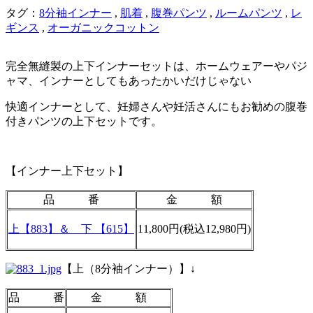
タグ：
8分袖インナー
,
肌着
,
腹巻パンツ
,
ルームパンツ
,
レ
ギンス
,
オーガニックコットン
完全無縫製の上下インナーセットは、ホームウェアーやパジ
ャマ、インナーとしてもあったかいだけじゃない
快適インナーとして、妊婦さんや妊活さんにもお勧めの腹巻
付きパンツの上下セットです。
【インナー上下セット】
品 番
金 額
上【883】＆ 下 【6
15】
11,800円(税込12,980円)
【上（8分袖インナー）】↓
品 番
金 額